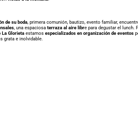
ión de su boda
, primera comunión, bautizo, evento familiar, encuent
ensales
, una espaciosa
terraza al aire libr
e para degustar el lunch.
 La Glorieta
estamos
especializados en organización de eventos
pe
 grata e inolvidable.