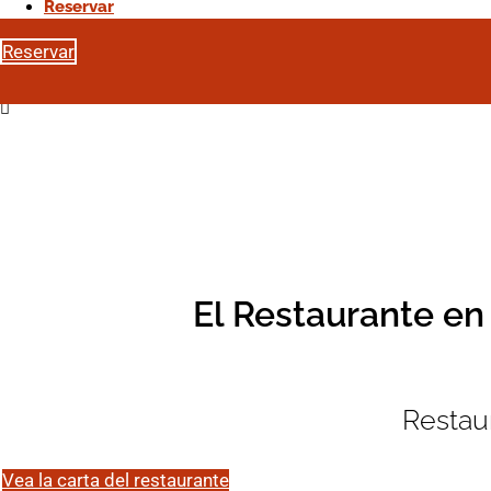
Reservar
Reservar
Reservar
El Restaurante e
Restaur
Vea la carta del restaurante