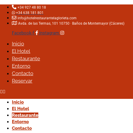
+34 927 48 80 18
+34 638 181 801
info@hotelrestaurantelaglorieta.com
Avda. de las Termas, 101 10750 · Baños de Montemayor (Cáceres)
Facebook-f
Instagram
Inicio
Inicio
El Hotel
El Hotel
Restaurante
Restaurante
Entorno
Entorno
Contacto
Contacto
Reservar
Reservar
Inicio
Inicio
El Hotel
El Hotel
Restaurante
Restaurante
Entorno
Entorno
Contacto
Contacto