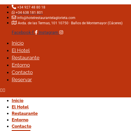
+34 927 48 80 18
+34 638 181 801
info@hotelrestaurantelaglorieta.com
Avda. de las Termas, 101 10750 · Baños de Montemayor (Cáceres)
Facebook-f
Instagram
Inicio
Inicio
El Hotel
El Hotel
Restaurante
Restaurante
Entorno
Entorno
Contacto
Contacto
Reservar
Reservar
Reservar e
Inicio
Inicio
El Hotel
El Hotel
Restaurante
Restaurante
Entorno
Entorno
Contacto
Contacto