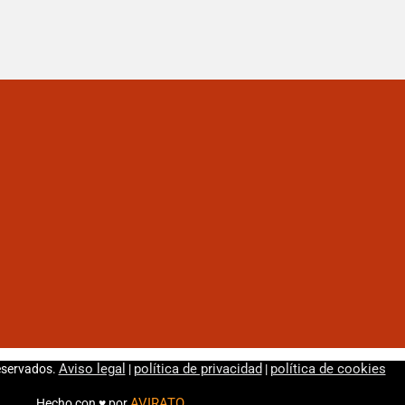
Aviso legal
política de privacidad
política de cookies
eservados.
|
|
AVIRATO
Hecho con ♥ por