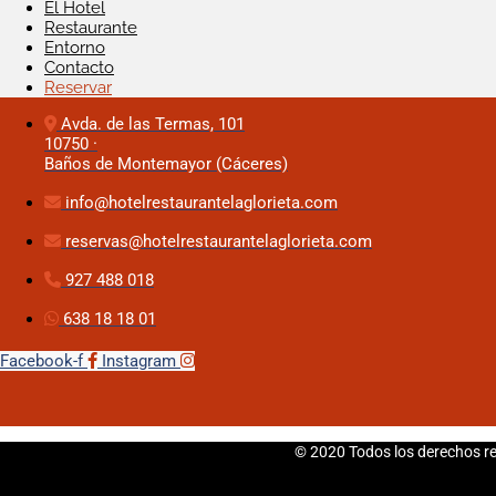
El Hotel
Restaurante
Entorno
Contacto
Reservar
Avda. de las Termas, 101
10750 ·
Baños de Montemayor (Cáceres)
info@hotelrestaurantelaglorieta.com
reservas@hotelrestaurantelaglorieta.com
927 488 018
638 18 18 01
Facebook-f
Instagram
© 2020 Todos los derechos r