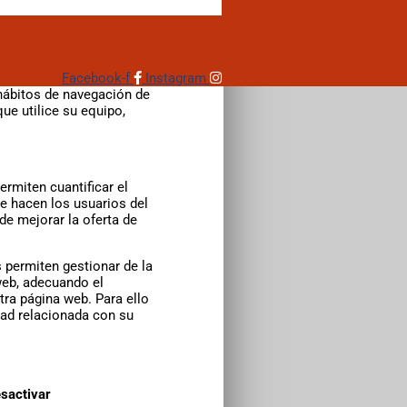
io web, cómo cambiar la
Facebook-f
Instagram
as web. Las cookies
hábitos de navegación de
ue utilice su equipo,
rmiten cuantificar el
ue hacen los usuarios del
de mejorar la oferta de
 permiten gestionar de la
web, adecuando el
tra página web. Para ello
dad relacionada con su
sactivar