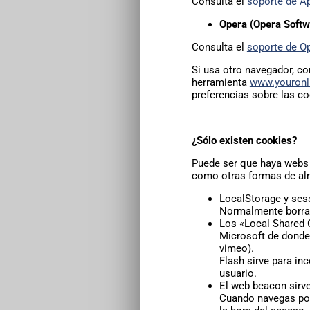
Consulta el
soporte de A
Opera (Opera Softw
Consulta el
soporte de O
Si usa otro navegador, co
herramienta
www.youronl
preferencias sobre las co
¿Sólo existen
cookies?
Puede ser que haya webs 
como otras formas de alm
LocalStorage y ses
Normalmente borran
Los «Local Shared O
Microsoft de donde 
vimeo).
Flash sirve para in
usuario.
El web beacon sirve
Cuando navegas por 