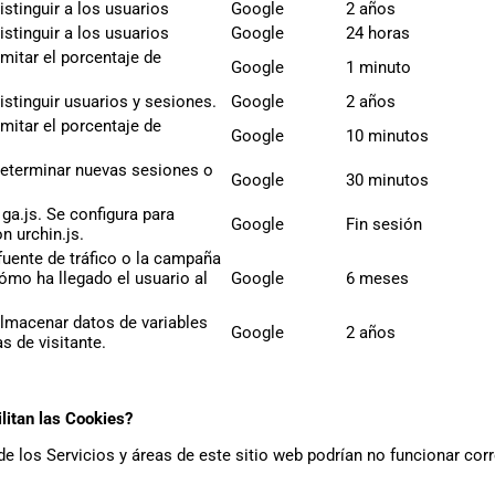
istinguir a los usuarios
Google
2 años
istinguir a los usuarios
Google
24 horas
imitar el porcentaje de
Google
1 minuto
istinguir usuarios y sesiones.
Google
2 años
imitar el porcentaje de
Google
10 minutos
determinar nuevas sesiones o
Google
30 minutos
ga.js. Se configura para
Google
Fin sesión
n urchin.js.
uente de tráfico o la campaña
ómo ha llegado el usuario al
Google
6 meses
almacenar datos de variables
Google
2 años
s de visitante.
litan las Cookies?
e los Servicios y áreas de este sitio web podrían no funcionar cor