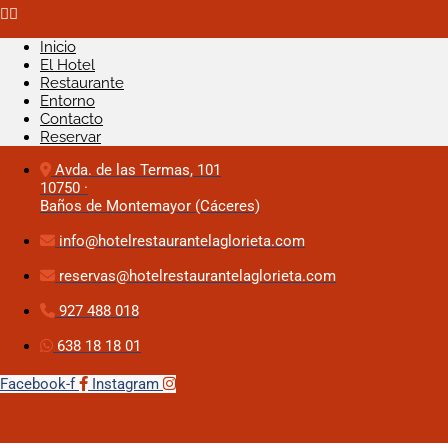
Inicio
El Hotel
Restaurante
Entorno
Contacto
Reservar
Avda. de las Termas, 101
10750 ·
Baños de Montemayor (Cáceres)
info@hotelrestaurantelaglorieta.com
reservas@hotelrestaurantelaglorieta.com
927 488 018
638 18 18 01
Facebook-f
Instagram