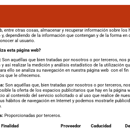
tallada sobre qué son las “Cookies”, qué tipología utiliza este sit
ies, y qué ocurre si las deshabilitas.
 que se descarga en su ordenador al acceder a determinadas págin
b, entre otras cosas, almacenar y recuperar información sobre los 
 y, dependiendo de la información que contengan y de la forma en q
conocer al usuario.
liza esta página web?
:
Son aquéllas que bien tratadas por nosotros o por terceros, nos pe
y así realizar la medición y análisis estadístico de la utilización q
Para ello se analiza su navegación en nuestra página web con el fin 
ios que le ofrecemos.
as:
Son aquéllas que, bien tratadas por nosotros o por terceros, nos
sible la oferta de los espacios publicitarios que hay en la página 
io al contenido del servicio solicitado o al uso que realice de nues
us hábitos de navegación en Internet y podemos mostrarle publici
.
os:
Proporcionadas por terceros.
 Finalidad
Proveedor
Caducidad
De