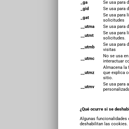
_ga
Se usa para d
_gid
Se usa para d
Se usa para l
_gat
solicitudes
__utma
Se usa para d
Se usa para l
__utmt
solicitudes.
Se usa para 
__utmb
visitas
No se usa en 
__utmc
interactuar co
Almacena la f
__utmz
que explica c
sitio.
Se usa para 
__utmv
personalizada
¿Qué ocurre si se deshabi
Algunas funcionalidades d
deshabilitan las cookies.