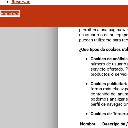
encontrará información de
Reservar
Reservar
configuración de sus cook
Reservar
¿Qué son las
cookies?
Una cookie es un fichero
permiten a una página we
un usuario o de su equipo
pueden utilizarse para re
¿Qué tipos de
cookies uti
Cookies de análisis
número de usuarios 
servicio ofertado. 
productos o servic
Cookies publicitari
forma más eficaz po
contenido del anunc
podemos analizar s
perfil de navegación
Cookies de Tercer
Nombre
Descripción /