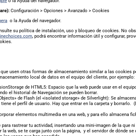
pple
o la Ayuda del navegador.
are):
Configuración > Opciones > Avanzado > Cookies
pera
o la Ayuda del navegador.
nsulte su política de instalación, uso y bloqueo de cookies. No obs
inechoices.com
, podrá encontrar información útil y configurar, pro
okies.
que usen otras formas de almacenamiento similar a las cookies 
acenamiento local de datos en el equipo del cliente, por ejemplo:
sionStorage de HTML5: Espacio que la web puede usar en el equipo
do el historial de Navegación se pueden borrar.
bjects» de Flash (el «isolated storage» de Silverlight): Se almacen
tiene el perfil de usuario. Hay que entrar en la carpeta y borrarlo. 
corporar elementos multimedia en una web, y para ello almacena fic
 para rastrear tu actividad, insertando una mini-imagen de la que ni 
la web, se te carga junto con la página, y el servidor de dónde se d