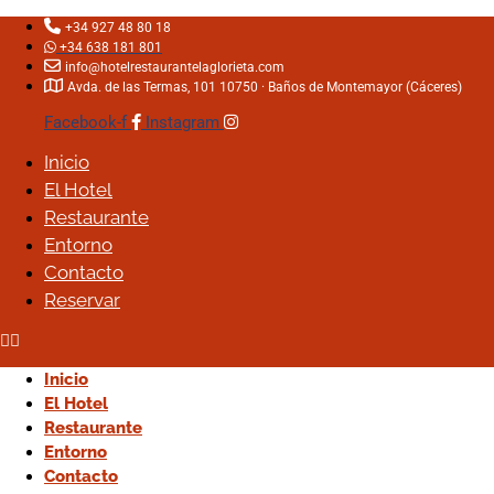
+34 927 48 80 18
+34 638 181 801
info@hotelrestaurantelaglorieta.com
Avda. de las Termas, 101 10750 · Baños de Montemayor (Cáceres)
Facebook-f
Instagram
Inicio
Inicio
El Hotel
El Hotel
Restaurante
Restaurante
Entorno
Entorno
Contacto
Contacto
Reservar
Reservar
Polít
Inicio
Inicio
El Hotel
El Hotel
Restaurante
Restaurante
Entorno
Entorno
Según la Ley 34/2002, de 
Contacto
Contacto
informamos de que este s