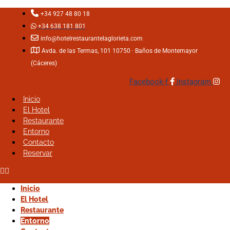
+34 927 48 80 18
+34 638 181 801
info@hotelrestaurantelaglorieta.com
Avda. de las Termas, 101 10750 · Baños de Montemayor
(Cáceres)
Facebook-f
Instagram
Inicio
Inicio
El Hotel
El Hotel
Restaurante
Restaurante
El entorno del Hotel La Glorieta
Entorno
Entorno
Contacto
Contacto
Reservar
Reservar
Inicio
Inicio
El Hotel
El Hotel
Restaurante
Restaurante
Entorno
Entorno