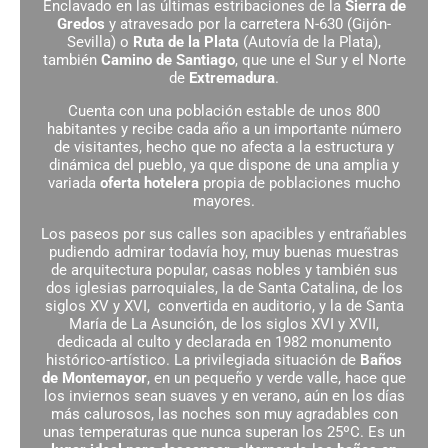
Enclavado en las últimas estribaciones de la
Sierra de
Gredos
y atravesado por la carretera N-630 (Gijón-
Sevilla) o
Ruta de la Plata
(Autovía de la Plata),
también
Camino de Santiago
, que une el Sur y el Norte
de
Extremadura
.
Cuenta con una población estable de unos 800
habitantes y recibe cada año a un importante número
de visitantes, hecho que no afecta a la estructura y
dinámica del pueblo, ya que dispone de una amplia y
variada
oferta hotelera
propia de poblaciones mucho
mayores.
Los paseos por sus calles son apacibles y entrañables
pudiendo admirar todavía hoy, muy buenas muestras
de arquitectura popular, casas nobles y también sus
dos iglesias parroquiales, la de Santa Catalina, de los
siglos XV y XVI, convertida en auditorio, y la de Santa
María de La Asunción, de los siglos XVI y XVII,
dedicada al culto y declarada en 1982 monumento
histórico-artístico. La privilegiada situación de
Baños
de Montemayor
, en un pequeño y verde valle, hace que
los inviernos sean suaves y en verano, aún en los días
más calurosos, las noches son muy agradables con
unas temperaturas que nunca superan los 25ºC. Es un