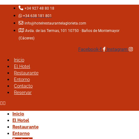
+34 927 48 80 18
+34 638 181 801
info@hotelrestaurantelaglorieta.com
Avda. de las Termas, 101 10750 · Baños de Montemayor
(Cáceres)
Facebook-f
Instagram
Inicio
Inicio
El Hotel
El Hotel
Restaurante
Restaurante
Entorno
Entorno
Contacto
Contacto
Reservar
Reservar
Contacta con nosotros
Inicio
Inicio
Llámanos al hotel o restaurante La Glorieta en Baños de
El Hotel
El Hotel
Montemayor
Restaurante
Restaurante
Entorno
Entorno