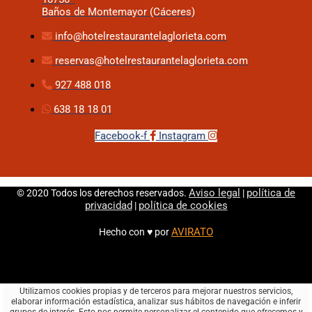
Baños de Montemayor (Cáceres)
info@hotelrestaurantelaglorieta.com
reservas@hotelrestaurantelaglorieta.com
927 488 018
638 18 18 01
Facebook-f
Instagram
Aviso legal
política de
© 2020 Todos los derechos reservados.
|
privacidad
política de cookies
|
AVIRATO
Hecho con ♥ por
Utilizamos cookies propias y de terceros para mejorar nuestros servicios,
elaborar información estadística, analizar sus hábitos de navegación e inferir