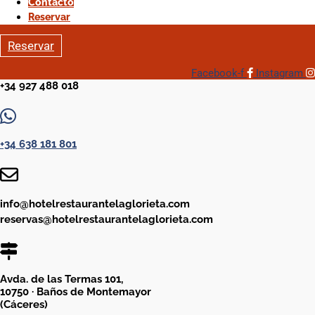
Contacto
Contacto
Reservar
Reservar
Reservar
Facebook-f
Instagram
+34 927 488 018
+34 638 181 801
info@hotelrestaurantelaglorieta.com
reservas@hotelrestaurantelaglorieta.com
Avda. de las Termas 101,
10750 · Baños de Montemayor
(Cáceres)